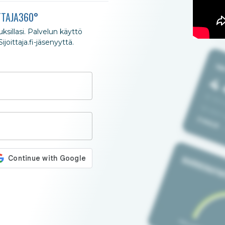
TTAJA360°
nuksillasi. Palvelun käyttö
joittaja.fi-jäsenyyttä.