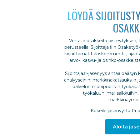
LÖYDÄ SIJOITUSTY
OSAKK
Vertaile osakkeita pisteytyksen,
perusteella. Sijoittaja.fi:n Osakety
kirjoittamat tuloskommentit, ajantas
arvo-, kasvu- ja osinko-osakkeis
Sijoittaja.fi-jäsenyys antaa pääsyn k
analyyseihin, markkinakatsauksiin ja
palvelun monipuolisiin työkalui
työkaluun, mallisalkkuihin, 
markkinaympär
Kokeile jäsenyyttä 14 
Aloita jäse