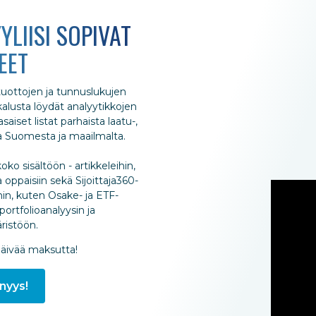
YLIISI SOPIVAT
EET
 tuottojen ja tunnuslukujen
ökalusta löydät analyytikkojen
aiset listat parhaista laatu-,
ta Suomesta ja maailmalta.
oko sisältöön - artikkeleihin,
 oppaisiin sekä Sijoittaja360-
hin, kuten Osake- ja ETF-
portfolioanalyysin ja
istöön.
päivää maksutta!
nyys!