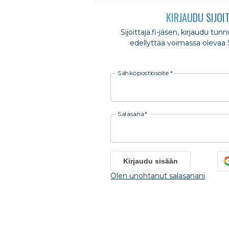
KIRJAUDU SIJOI
Sijoittaja.fi-jäsen, kirjaudu tun
edellyttää voimassa olevaa Si
Sähköpostiosoite
*
Salasana
*
Kirjaudu sisään
Olen unohtanut salasanani