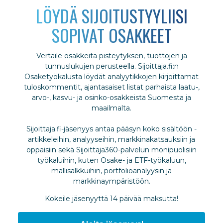
LÖYDÄ SIJOITUSTYYLIISI
SOPIVAT OSAKKEET
Vertaile osakkeita pisteytyksen, tuottojen ja
tunnuslukujen perusteella. Sijoittaja.fi:n
Osaketyökalusta löydät analyytikkojen kirjoittamat
tuloskommentit, ajantasaiset listat parhaista laatu-,
arvo-, kasvu- ja osinko-osakkeista Suomesta ja
maailmalta.
Sijoittaja.fi-jäsenyys antaa pääsyn koko sisältöön -
artikkeleihin, analyyseihin, markkinakatsauksiin ja
oppaisiin sekä Sijoittaja360-palvelun monipuolisiin
työkaluihin, kuten Osake- ja ETF-työkaluun,
mallisalkkuihin, portfolioanalyysin ja
markkinaympäristöön.
Kokeile jäsenyyttä 14 päivää maksutta!