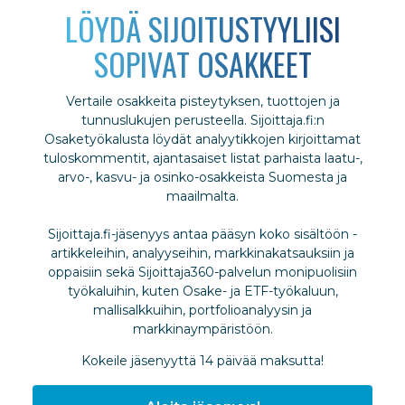
LÖYDÄ SIJOITUSTYYLIISI
SOPIVAT OSAKKEET
Vertaile osakkeita pisteytyksen, tuottojen ja
tunnuslukujen perusteella. Sijoittaja.fi:n
Osaketyökalusta löydät analyytikkojen kirjoittamat
tuloskommentit, ajantasaiset listat parhaista laatu-,
arvo-, kasvu- ja osinko-osakkeista Suomesta ja
maailmalta.
Sijoittaja.fi-jäsenyys antaa pääsyn koko sisältöön -
artikkeleihin, analyyseihin, markkinakatsauksiin ja
oppaisiin sekä Sijoittaja360-palvelun monipuolisiin
työkaluihin, kuten Osake- ja ETF-työkaluun,
mallisalkkuihin, portfolioanalyysin ja
markkinaympäristöön.
Kokeile jäsenyyttä 14 päivää maksutta!