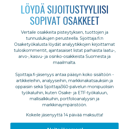
LÖYDÄ SIJOITUSTYYLIISI
SOPIVAT OSAKKEET
Vertaile osakkeita pisteytyksen, tuottojen ja
tunnuslukujen perusteella. Sijoittaja.fi:n
Osaketyökalusta löydät analyytikkojen kirjoittamat
tuloskommentit, ajantasaiset listat parhaista laatu-,
arvo-, kasvu- ja osinko-osakkeista Suomesta ja
maailmalta.
Sijoittaja.fi-jäsenyys antaa pääsyn koko sisältöön -
artikkeleihin, analyyseihin, markkinakatsauksiin ja
oppaisiin sekä Sijoittaja360-palvelun monipuolisiin
työkaluihin, kuten Osake- ja ETF-työkaluun,
mallisalkkuihin, portfolioanalyysin ja
markkinaympäristöön.
Kokeile jäsenyyttä 14 päivää maksutta!