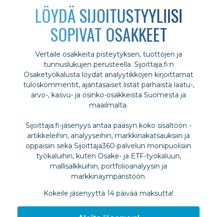
LÖYDÄ SIJOITUSTYYLIISI
SOPIVAT OSAKKEET
Vertaile osakkeita pisteytyksen, tuottojen ja
tunnuslukujen perusteella. Sijoittaja.fi:n
Osaketyökalusta löydät analyytikkojen kirjoittamat
tuloskommentit, ajantasaiset listat parhaista laatu-,
arvo-, kasvu- ja osinko-osakkeista Suomesta ja
maailmalta.
Sijoittaja.fi-jäsenyys antaa pääsyn koko sisältöön -
artikkeleihin, analyyseihin, markkinakatsauksiin ja
oppaisiin sekä Sijoittaja360-palvelun monipuolisiin
työkaluihin, kuten Osake- ja ETF-työkaluun,
mallisalkkuihin, portfolioanalyysin ja
markkinaympäristöön.
Kokeile jäsenyyttä 14 päivää maksutta!