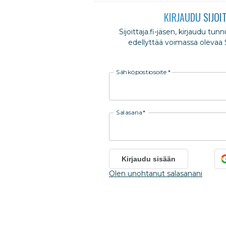
KIRJAUDU SIJOI
Sijoittaja.fi-jäsen, kirjaudu tun
edellyttää voimassa olevaa Si
Sähköpostiosoite
*
Salasana
*
Kirjaudu sisään
Olen unohtanut salasanani