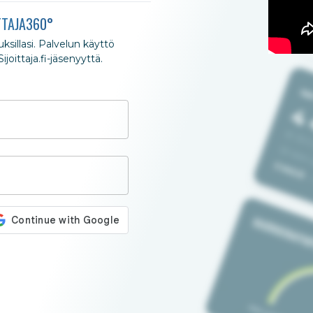
TTAJA360°
nuksillasi. Palvelun käyttö
joittaja.fi-jäsenyyttä.