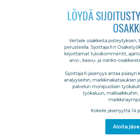
LÖYDÄ SIJOITUSTY
OSAKK
Vertaile osakkeita pisteytyksen,
perusteella. Sijoittaja.fi:n Osakety
kirjoittamat tuloskommentit, ajantas
arvo-, kasvu- ja osinko-osakkeis
Sijoittaja.fi-jäsenyys antaa pääsyn k
analyyseihin, markkinakatsauksiin ja
palvelun monipuolisiin työkalui
työkaluun, mallisalkkuihin, 
markkinaympär
Kokeile jäsenyyttä 14 
Aloita jäse