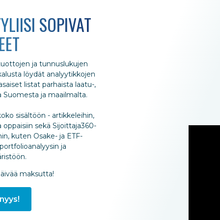
YLIISI SOPIVAT
EET
 tuottojen ja tunnuslukujen
ökalusta löydät analyytikkojen
aiset listat parhaista laatu-,
ta Suomesta ja maailmalta.
oko sisältöön - artikkeleihin,
 oppaisiin sekä Sijoittaja360-
hin, kuten Osake- ja ETF-
portfolioanalyysin ja
istöön.
päivää maksutta!
nyys!