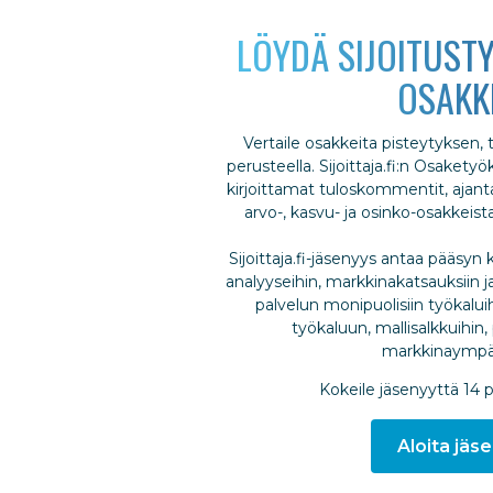
LÖYDÄ SIJOITUSTY
OSAKK
Vertaile osakkeita pisteytyksen,
perusteella. Sijoittaja.fi:n Osakety
kirjoittamat tuloskommentit, ajantas
arvo-, kasvu- ja osinko-osakkeis
Sijoittaja.fi-jäsenyys antaa pääsyn k
analyyseihin, markkinakatsauksiin ja
palvelun monipuolisiin työkalui
työkaluun, mallisalkkuihin, 
markkinaympär
Kokeile jäsenyyttä 14 
Aloita jäse