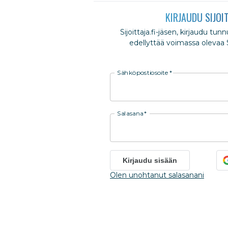
KIRJAUDU SIJOI
Sijoittaja.fi-jäsen, kirjaudu tun
edellyttää voimassa olevaa Si
Sähköpostiosoite
*
Salasana
*
Kirjaudu sisään
Olen unohtanut salasanani