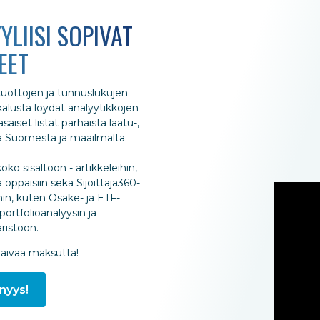
YLIISI SOPIVAT
EET
 tuottojen ja tunnuslukujen
ökalusta löydät analyytikkojen
aiset listat parhaista laatu-,
ta Suomesta ja maailmalta.
oko sisältöön - artikkeleihin,
 oppaisiin sekä Sijoittaja360-
hin, kuten Osake- ja ETF-
portfolioanalyysin ja
istöön.
päivää maksutta!
nyys!