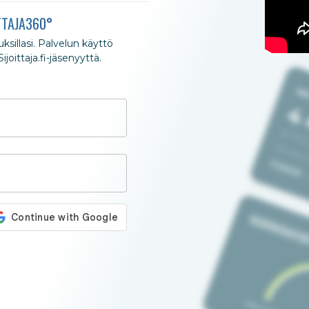
TTAJA360°
nuksillasi. Palvelun käyttö
joittaja.fi-jäsenyyttä.