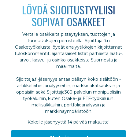
LÖYDÄ SIJOITUSTYYLIISI
SOPIVAT OSAKKEET
Vertaile osakkeita pisteytyksen, tuottojen ja
tunnuslukujen perusteella. Sijoittaja.fi:n
Osaketyökalusta löydät analyytikkojen kirjoittamat
tuloskommentit, ajantasaiset listat parhaista laatu-,
arvo-, kasvu- ja osinko-osakkeista Suomesta ja
maailmalta.
Sijoittaja.fi-jäsenyys antaa pääsyn koko sisältöön -
artikkeleihin, analyyseihin, markkinakatsauksiin ja
oppaisiin sekä Sijoittaja360-palvelun monipuolisiin
työkaluihin, kuten Osake- ja ETF-työkaluun,
mallisalkkuihin, portfolioanalyysin ja
markkinaympäristöön.
Kokeile jäsenyyttä 14 päivää maksutta!