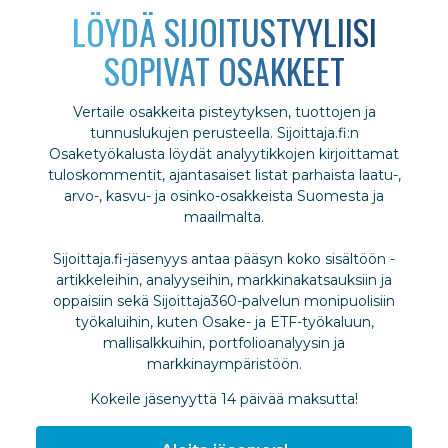
LÖYDÄ SIJOITUSTYYLIISI
SOPIVAT OSAKKEET
Vertaile osakkeita pisteytyksen, tuottojen ja
tunnuslukujen perusteella. Sijoittaja.fi:n
Osaketyökalusta löydät analyytikkojen kirjoittamat
tuloskommentit, ajantasaiset listat parhaista laatu-,
arvo-, kasvu- ja osinko-osakkeista Suomesta ja
maailmalta.
Sijoittaja.fi-jäsenyys antaa pääsyn koko sisältöön -
artikkeleihin, analyyseihin, markkinakatsauksiin ja
oppaisiin sekä Sijoittaja360-palvelun monipuolisiin
työkaluihin, kuten Osake- ja ETF-työkaluun,
mallisalkkuihin, portfolioanalyysin ja
markkinaympäristöön.
Kokeile jäsenyyttä 14 päivää maksutta!