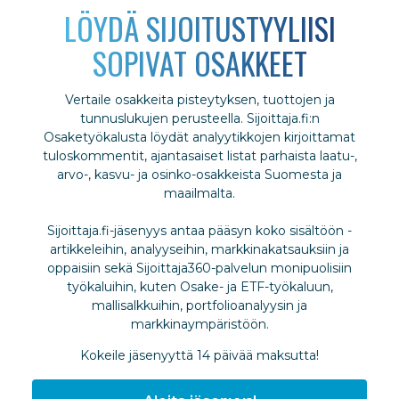
LÖYDÄ SIJOITUSTYYLIISI
SOPIVAT OSAKKEET
Vertaile osakkeita pisteytyksen, tuottojen ja
tunnuslukujen perusteella. Sijoittaja.fi:n
Osaketyökalusta löydät analyytikkojen kirjoittamat
tuloskommentit, ajantasaiset listat parhaista laatu-,
arvo-, kasvu- ja osinko-osakkeista Suomesta ja
maailmalta.
Sijoittaja.fi-jäsenyys antaa pääsyn koko sisältöön -
artikkeleihin, analyyseihin, markkinakatsauksiin ja
oppaisiin sekä Sijoittaja360-palvelun monipuolisiin
työkaluihin, kuten Osake- ja ETF-työkaluun,
mallisalkkuihin, portfolioanalyysin ja
markkinaympäristöön.
Kokeile jäsenyyttä 14 päivää maksutta!