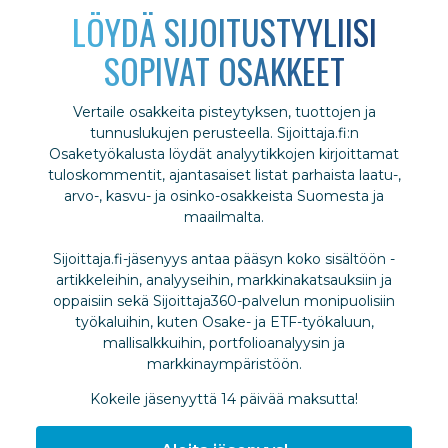
LÖYDÄ SIJOITUSTYYLIISI
SOPIVAT OSAKKEET
Vertaile osakkeita pisteytyksen, tuottojen ja
tunnuslukujen perusteella. Sijoittaja.fi:n
Osaketyökalusta löydät analyytikkojen kirjoittamat
tuloskommentit, ajantasaiset listat parhaista laatu-,
arvo-, kasvu- ja osinko-osakkeista Suomesta ja
maailmalta.
Sijoittaja.fi-jäsenyys antaa pääsyn koko sisältöön -
artikkeleihin, analyyseihin, markkinakatsauksiin ja
oppaisiin sekä Sijoittaja360-palvelun monipuolisiin
työkaluihin, kuten Osake- ja ETF-työkaluun,
mallisalkkuihin, portfolioanalyysin ja
markkinaympäristöön.
Kokeile jäsenyyttä 14 päivää maksutta!