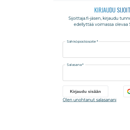
KIRJAUDU SIJOI
Sijoittaja.fi-jäsen, kirjaudu tun
edellyttää voimassa olevaa Si
Sähköpostiosoite
*
Salasana
*
Kirjaudu sisään
Olen unohtanut salasanani