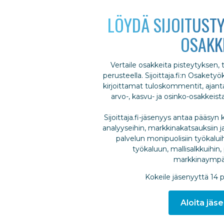
LÖYDÄ SIJOITUSTY
OSAKK
Vertaile osakkeita pisteytyksen,
perusteella. Sijoittaja.fi:n Osakety
kirjoittamat tuloskommentit, ajantas
arvo-, kasvu- ja osinko-osakkeis
Sijoittaja.fi-jäsenyys antaa pääsyn k
analyyseihin, markkinakatsauksiin ja
palvelun monipuolisiin työkalui
työkaluun, mallisalkkuihin, 
markkinaympär
Kokeile jäsenyyttä 14 
Aloita jäse