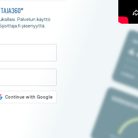
TTAJA360°
nuksillasi. Palvelun käyttö
joittaja.fi-jäsenyyttä.