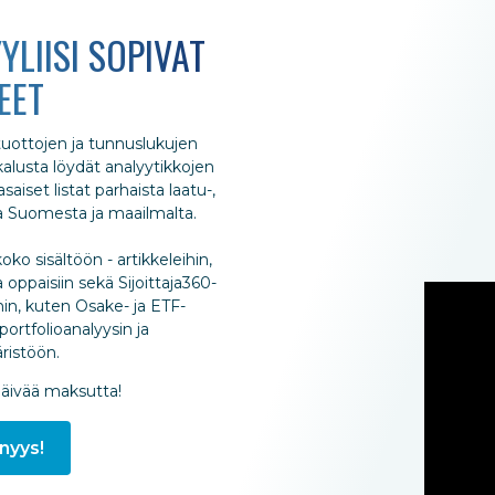
YLIISI SOPIVAT
EET
 tuottojen ja tunnuslukujen
ökalusta löydät analyytikkojen
aiset listat parhaista laatu-,
ta Suomesta ja maailmalta.
oko sisältöön - artikkeleihin,
 oppaisiin sekä Sijoittaja360-
hin, kuten Osake- ja ETF-
portfolioanalyysin ja
istöön.
päivää maksutta!
nyys!