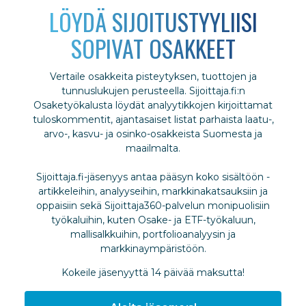
LÖYDÄ SIJOITUSTYYLIISI
SOPIVAT OSAKKEET
Vertaile osakkeita pisteytyksen, tuottojen ja
tunnuslukujen perusteella. Sijoittaja.fi:n
Osaketyökalusta löydät analyytikkojen kirjoittamat
tuloskommentit, ajantasaiset listat parhaista laatu-,
arvo-, kasvu- ja osinko-osakkeista Suomesta ja
maailmalta.
Sijoittaja.fi-jäsenyys antaa pääsyn koko sisältöön -
artikkeleihin, analyyseihin, markkinakatsauksiin ja
oppaisiin sekä Sijoittaja360-palvelun monipuolisiin
työkaluihin, kuten Osake- ja ETF-työkaluun,
mallisalkkuihin, portfolioanalyysin ja
markkinaympäristöön.
Kokeile jäsenyyttä 14 päivää maksutta!