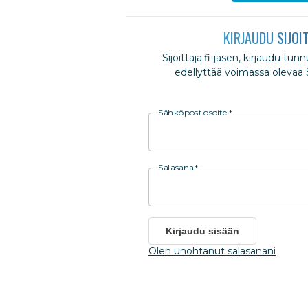
KIRJAUDU SIJOI
Sijoittaja.fi-jäsen, kirjaudu tun
edellyttää voimassa olevaa Si
Sähköpostiosoite
*
Salasana
*
Kirjaudu sisään
Olen unohtanut salasanani