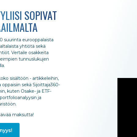
YLIISI SOPIVAT
AILMALTA
 suurinta eurooppalaista
ltalaista yhtiötä sekä
iöt. Vertaile osakkeita
rkeimpien tunnuslukujen
la.
oko sisältöön - artikkeleihin,
 oppaisiin sekä Sijoittaja360-
hin, kuten Osake- ja ETF-
portfolioanalyysin ja
istöön.
päivää maksutta!
nyys!