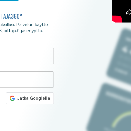
TTAJA360°
nuksillasi. Palvelun käyttö
joittaja.fi-jäsenyyttä.