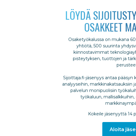
LÖYDÄ SIJOITUSTY
OSAKKEET MA
Osaketyökalussa on mukana 600
yhtiötä, 500 suurinta yhdysva
kiinnostavimmat teknologiayht
pisteytyksen, tuottojen ja tä
perusteel
Sijoittaja.fi-jäsenyys antaa pääsyn k
analyyseihin, markkinakatsauksiin ja
palvelun monipuolisiin työkalui
työkaluun, mallisalkkuihin, 
markkinaympär
Kokeile jäsenyyttä 14 
Aloita jäse