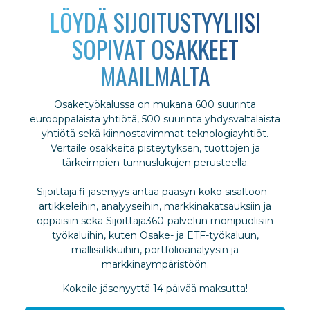
LÖYDÄ SIJOITUSTYYLIISI
SOPIVAT OSAKKEET
MAAILMALTA
Osaketyökalussa on mukana 600 suurinta
eurooppalaista yhtiötä, 500 suurinta yhdysvaltalaista
yhtiötä sekä kiinnostavimmat teknologiayhtiöt.
Vertaile osakkeita pisteytyksen, tuottojen ja
tärkeimpien tunnuslukujen perusteella.
Sijoittaja.fi-jäsenyys antaa pääsyn koko sisältöön -
artikkeleihin, analyyseihin, markkinakatsauksiin ja
oppaisiin sekä Sijoittaja360-palvelun monipuolisiin
työkaluihin, kuten Osake- ja ETF-työkaluun,
mallisalkkuihin, portfolioanalyysin ja
markkinaympäristöön.
Kokeile jäsenyyttä 14 päivää maksutta!