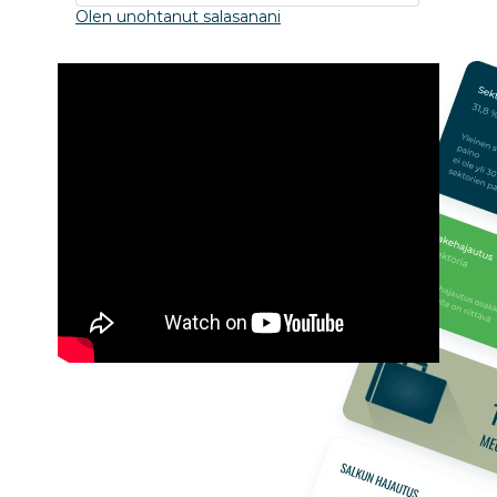
Olen unohtanut salasanani