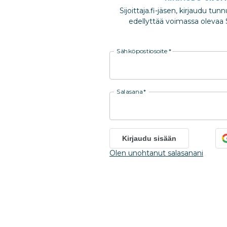
Sijoittaja.fi-jäsen, kirjaudu tun
edellyttää voimassa olevaa Si
Sähköpostiosoite
*
Salasana
*
Kirjaudu sisään
Olen unohtanut salasanani