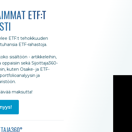
IMMAT ETF:T
STI
ttelee ETF:t tehokkuuden
 tuhansia ETF-rahastoja.
oko sisältöön - artikkeleihin,
 oppaisiin sekä Sijoittaja360-
hin, kuten Osake- ja ETF-
portfolioanalyysin ja
istöön.
päivää maksutta!
nyys!
TTAJA360°