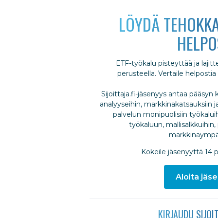
LÖYDÄ TEHOKKA
HELPO
ETF-työkalu pisteyttää ja laji
perusteella. Vertaile helpostia
Sijoittaja.fi-jäsenyys antaa pääsyn k
analyyseihin, markkinakatsauksiin ja
palvelun monipuolisiin työkalui
työkaluun, mallisalkkuihin, 
markkinaympär
Kokeile jäsenyyttä 14 
Aloita jäse
KIRJAUDU SIJOI